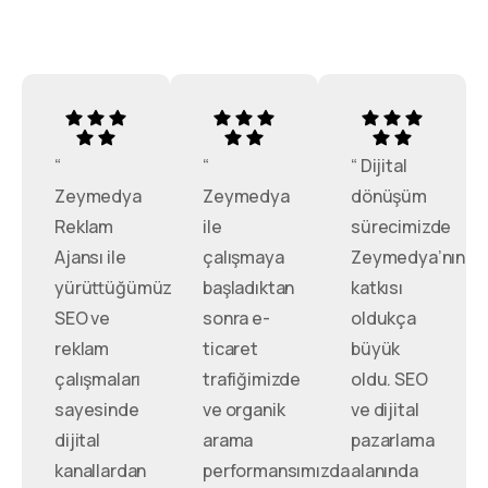
“
“
“ Dijital
Zeymedya
Zeymedya
dönüşüm
Reklam
ile
sürecimizde
Ajansı ile
çalışmaya
Zeymedya’nın
yürüttüğümüz
başladıktan
katkısı
SEO ve
sonra e-
oldukça
reklam
ticaret
büyük
çalışmaları
trafiğimizde
oldu. SEO
sayesinde
ve organik
ve dijital
dijital
arama
pazarlama
kanallardan
performansımızda
alanında