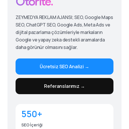
Otorite.
ZEYMEDYA REKLAM AJANSI; SEO, Google Maps
SEO, ChatGPT SEO, Google Ads, Meta Ads ve
dijital pazarlama çözümleriyle markaların
Google ve yapay zeka destekli aramalarda
daha görünür olmasını sağlar.
Ücretsiz SEO Analizi →
Give us a call
Referanslarımız →
Available from 9am to 8pm, Monday to Friday.
0530 236 00 25
550+
Send us a message
Send your message any time you want.
SEO İçeriği