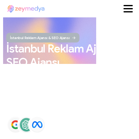
İstanbul Reklam Ajansı & SEO Ajansı
İstanbul
Reklam
Ajansı
ve
SEO
Ajansı
ZEYMEDYA, İstanbul reklam ajansı ve İstanbul SEO
ajansı olarak SEO, Google Maps SEO, ChatGPT SEO,
Google Ads ve sosyal medya yönetimi hizmetleri sunar.
Markaların Google ve yapay zeka destekli arama
sonuçlarında daha görünür olmasını sağlar.