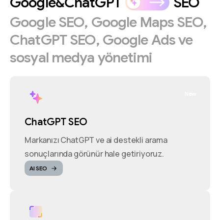
Google&ChatGPT
SEO
Google
SEO,
Google
Maps
SEO,
ChatGPT
SEO,
Google
Ads
ve
sosyal
medya
yönetimi
New
ChatGPT SEO
Markanızı ChatGPT ve ai destekli arama
sonuçlarında görünür hale getiriyoruz.
AI SEO