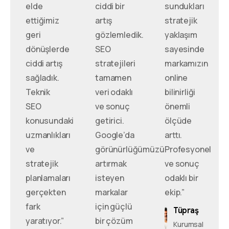
elde
ciddi bir
sundukları
ettiğimiz
artış
stratejik
geri
gözlemledik.
yaklaşım
dönüşlerde
SEO
sayesinde
ciddi artış
stratejileri
markamızın
sağladık.
tamamen
online
Teknik
veri odaklı
bilinirliği
SEO
ve sonuç
önemli
konusundaki
getirici.
ölçüde
uzmanlıkları
Google’da
arttı.
ve
görünürlüğümüzü
Profesyonel
stratejik
artırmak
ve sonuç
planlamaları
isteyen
odaklı bir
gerçekten
markalar
ekip.”
fark
için güçlü
Tüpraş
yaratıyor.”
bir çözüm
Kurumsal