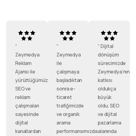
“
“
“ Dijital
Zeymedya
Zeymedya
dönüşüm
Reklam
ile
sürecimizde
Ajansı ile
çalışmaya
Zeymedya’nın
yürüttüğümüz
başladıktan
katkısı
SEO ve
sonra e-
oldukça
reklam
ticaret
büyük
çalışmaları
trafiğimizde
oldu. SEO
sayesinde
ve organik
ve dijital
dijital
arama
pazarlama
kanallardan
performansımızda
alanında