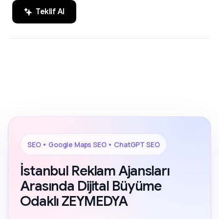
Teklif Al
SEO, Google Maps SEO ve ChatGPT
200+ Reviews
SEO alanında markaların dijital
görünürlüğünü artıran sonuç odaklı
çözümler.
SEO • Google Maps SEO • ChatGPT SEO
İstanbul Reklam Ajansları
Arasında Dijital Büyüme
Odaklı ZEYMEDYA