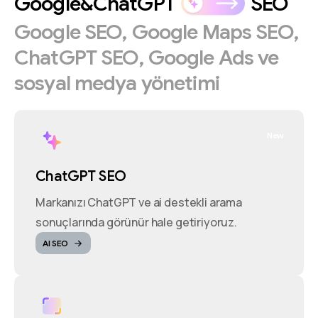
Google&ChatGPT
SEO
Google
SEO,
Google
Maps
SEO,
ChatGPT
SEO,
Google
Ads
ve
sosyal
medya
yönetimi
New
ChatGPT SEO
Markanızı ChatGPT ve ai destekli arama
sonuçlarında görünür hale getiriyoruz.
AI SEO