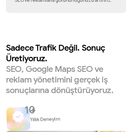
SEO ve reklamlarla görünürlüğünüzü artırırız.
Sadece
Trafik
Değil.
Sonuç
Üretiyoruz.
SEO,
Google
Maps
SEO
ve
reklam
yönetimini
gerçek
iş
sonuçlarına
dönüştürüyoruz.
+
Yıllık Deneyim