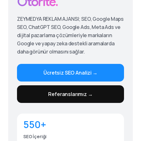
Otorite.
ZEYMEDYA REKLAM AJANSI; SEO, Google Maps
SEO, ChatGPT SEO, Google Ads, Meta Ads ve
dijital pazarlama çözümleriyle markaların
Google ve yapay zeka destekli aramalarda
daha görünür olmasını sağlar.
Ücretsiz SEO Analizi →
Give us a call
Referanslarımız →
Available from 9am to 8pm, Monday to Friday.
0530 236 00 25
550+
Send us a message
Send your message any time you want.
SEO İçeriği