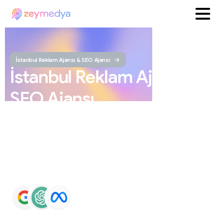
İstanbul Reklam Ajansı & SEO Ajansı
İstanbul
Reklam
Ajansı
ve
SEO
Ajansı
ZEYMEDYA, İstanbul reklam ajansı ve İstanbul SEO
ajansı olarak SEO, Google Maps SEO, ChatGPT SEO,
Google Ads ve sosyal medya yönetimi hizmetleri sunar.
Markaların Google ve yapay zeka destekli arama
sonuçlarında daha görünür olmasını sağlar.