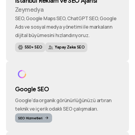
İstanbul
Reklam
ve
SEO
Ajansı
Zeymedya
SEO, Google Maps SEO, ChatGPT SEO, Google
Ads ve sosyal medya yönetimi ile markaların
dijital büyümesini hızlandırıyoruz.
550+ SEO
Yapay Zeka SEO
Google SEO
Google'da organik görünürlüğünüzü artıran
teknik ve içerik odaklı SEO çalışmaları.
SEO Hizmetleri