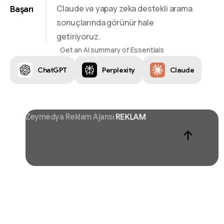
Claude ve yapay zeka destekli arama
Başarı
sonuçlarında görünür hale
getiriyoruz.
Get an AI summary of Essentials
ChatGPT
Perplexity
Claude
Zeymedya Reklam Ajansı
CHATGPT SEO