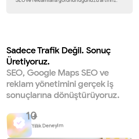
SEO ve reklamlarla görünürlüğünüzü artırırız.
Sadece
Trafik
Değil.
Sonuç
Üretiyoruz.
SEO,
Google
Maps
SEO
ve
reklam
yönetimini
gerçek
iş
sonuçlarına
dönüştürüyoruz.
+
Yıllık Deneyim