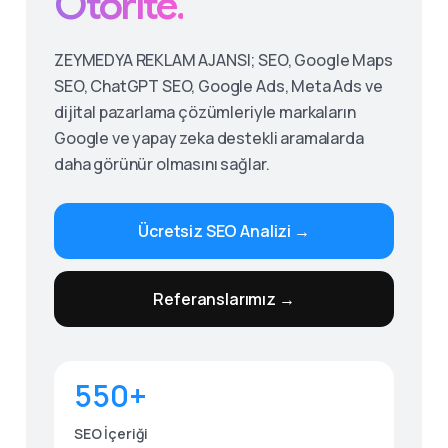
Otorite.
ZEYMEDYA REKLAM AJANSI; SEO, Google Maps
SEO, ChatGPT SEO, Google Ads, Meta Ads ve
dijital pazarlama çözümleriyle markaların
Google ve yapay zeka destekli aramalarda
daha görünür olmasını sağlar.
Ücretsiz SEO Analizi →
Give us a call
Referanslarımız →
Available from 9am to 8pm, Monday to Friday.
0530 236 00 25
550+
Send us a message
Send your message any time you want.
SEO İçeriği