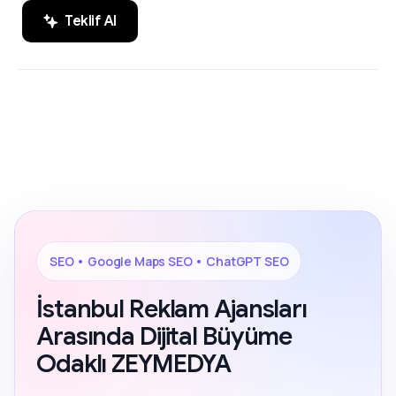
Teklif Al
SEO, Google Maps SEO ve ChatGPT
200+ Reviews
SEO alanında markaların dijital
görünürlüğünü artıran sonuç odaklı
çözümler.
SEO • Google Maps SEO • ChatGPT SEO
İstanbul Reklam Ajansları
Arasında Dijital Büyüme
Odaklı ZEYMEDYA