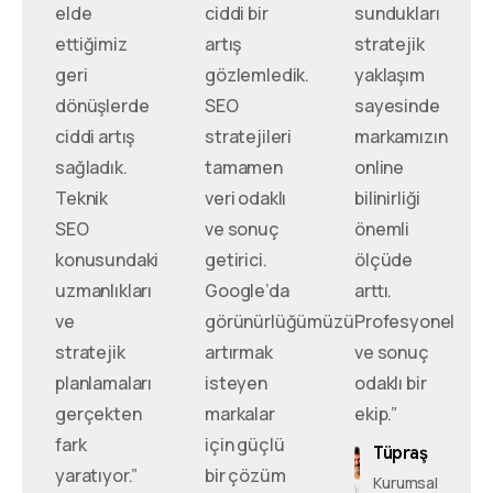
elde
ciddi bir
sundukları
ettiğimiz
artış
stratejik
geri
gözlemledik.
yaklaşım
dönüşlerde
SEO
sayesinde
ciddi artış
stratejileri
markamızın
sağladık.
tamamen
online
Teknik
veri odaklı
bilinirliği
SEO
ve sonuç
önemli
konusundaki
getirici.
ölçüde
uzmanlıkları
Google’da
arttı.
ve
görünürlüğümüzü
Profesyonel
stratejik
artırmak
ve sonuç
planlamaları
isteyen
odaklı bir
gerçekten
markalar
ekip.”
fark
için güçlü
Tüpraş
yaratıyor.”
bir çözüm
Kurumsal