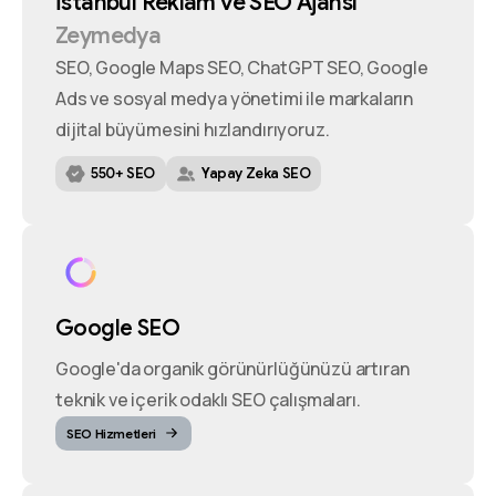
İstanbul
Reklam
ve
SEO
Ajansı
Zeymedya
SEO, Google Maps SEO, ChatGPT SEO, Google
Ads ve sosyal medya yönetimi ile markaların
dijital büyümesini hızlandırıyoruz.
550+ SEO
Yapay Zeka SEO
Google SEO
Google'da organik görünürlüğünüzü artıran
teknik ve içerik odaklı SEO çalışmaları.
SEO Hizmetleri