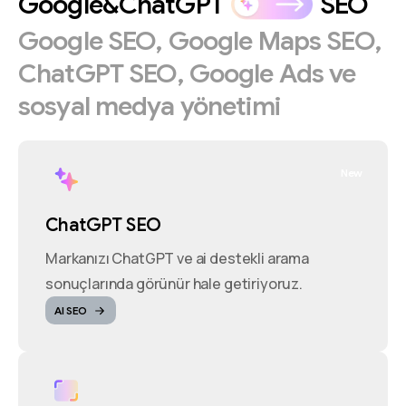
Google&ChatGPT
SEO
Google
SEO,
Google
Maps
SEO,
ChatGPT
SEO,
Google
Ads
ve
sosyal
medya
yönetimi
New
ChatGPT SEO
Markanızı ChatGPT ve ai destekli arama
sonuçlarında görünür hale getiriyoruz.
AI SEO