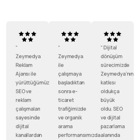
“
“
“ Dijital
Zeymedya
Zeymedya
dönüşüm
Reklam
ile
sürecimizde
Ajansı ile
çalışmaya
Zeymedya’nın
yürüttüğümüz
başladıktan
katkısı
SEO ve
sonra e-
oldukça
reklam
ticaret
büyük
çalışmaları
trafiğimizde
oldu. SEO
sayesinde
ve organik
ve dijital
dijital
arama
pazarlama
kanallardan
performansımızda
alanında