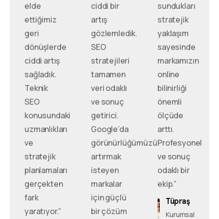
elde
ciddi bir
sundukları
ettiğimiz
artış
stratejik
geri
gözlemledik.
yaklaşım
dönüşlerde
SEO
sayesinde
ciddi artış
stratejileri
markamızın
sağladık.
tamamen
online
Teknik
veri odaklı
bilinirliği
SEO
ve sonuç
önemli
konusundaki
getirici.
ölçüde
uzmanlıkları
Google’da
arttı.
ve
görünürlüğümüzü
Profesyonel
stratejik
artırmak
ve sonuç
planlamaları
isteyen
odaklı bir
gerçekten
markalar
ekip.”
fark
için güçlü
Tüpraş
yaratıyor.”
bir çözüm
Kurumsal