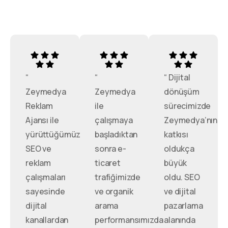
“
“
“ Dijital
Zeymedya
Zeymedya
dönüşüm
Reklam
ile
sürecimizde
Ajansı ile
çalışmaya
Zeymedya’nın
yürüttüğümüz
başladıktan
katkısı
SEO ve
sonra e-
oldukça
reklam
ticaret
büyük
çalışmaları
trafiğimizde
oldu. SEO
sayesinde
ve organik
ve dijital
dijital
arama
pazarlama
kanallardan
performansımızda
alanında