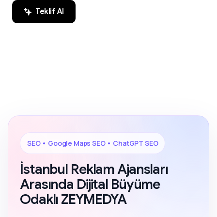
Teklif Al
SEO, Google Maps SEO ve ChatGPT
200+ Reviews
SEO alanında markaların dijital
görünürlüğünü artıran sonuç odaklı
çözümler.
SEO • Google Maps SEO • ChatGPT SEO
İstanbul Reklam Ajansları
Arasında Dijital Büyüme
Odaklı ZEYMEDYA