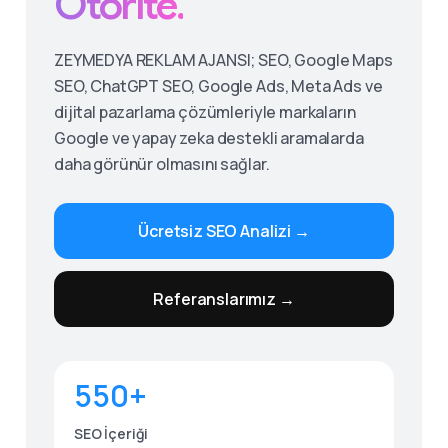
Otorite.
ZEYMEDYA REKLAM AJANSI; SEO, Google Maps
SEO, ChatGPT SEO, Google Ads, Meta Ads ve
dijital pazarlama çözümleriyle markaların
Google ve yapay zeka destekli aramalarda
daha görünür olmasını sağlar.
Ücretsiz SEO Analizi →
Give us a call
Referanslarımız →
Available from 9am to 8pm, Monday to Friday.
0530 236 00 25
550+
Send us a message
Send your message any time you want.
SEO İçeriği