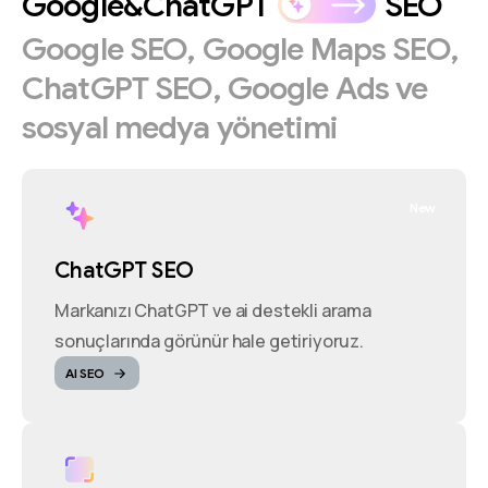
Google&ChatGPT
SEO
Google
SEO,
Google
Maps
SEO,
ChatGPT
SEO,
Google
Ads
ve
sosyal
medya
yönetimi
New
ChatGPT SEO
Markanızı ChatGPT ve ai destekli arama
sonuçlarında görünür hale getiriyoruz.
AI SEO