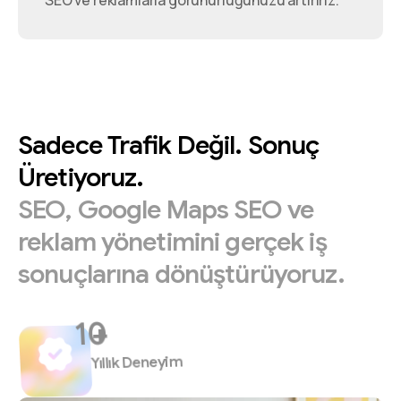
SEO ve reklamlarla görünürlüğünüzü artırırız.
Sadece
Trafik
Değil.
Sonuç
Üretiyoruz.
SEO,
Google
Maps
SEO
ve
reklam
yönetimini
gerçek
iş
sonuçlarına
dönüştürüyoruz.
+
Yıllık Deneyim