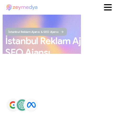
İstanbul Reklam Ajansı & SEO Ajansı
İstanbul
Reklam
Ajansı
ve
SEO
Ajansı
ZEYMEDYA, İstanbul reklam ajansı ve İstanbul SEO
ajansı olarak SEO, Google Maps SEO, ChatGPT SEO,
Google Ads ve sosyal medya yönetimi hizmetleri sunar.
Markaların Google ve yapay zeka destekli arama
sonuçlarında daha görünür olmasını sağlar.