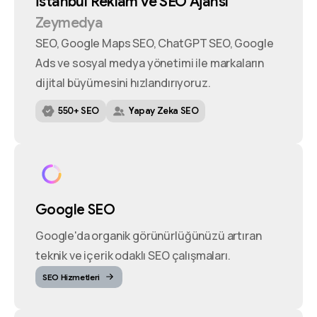
İstanbul
Reklam
ve
SEO
Ajansı
Zeymedya
SEO, Google Maps SEO, ChatGPT SEO, Google
Ads ve sosyal medya yönetimi ile markaların
dijital büyümesini hızlandırıyoruz.
550+ SEO
Yapay Zeka SEO
Google SEO
Google'da organik görünürlüğünüzü artıran
teknik ve içerik odaklı SEO çalışmaları.
SEO Hizmetleri