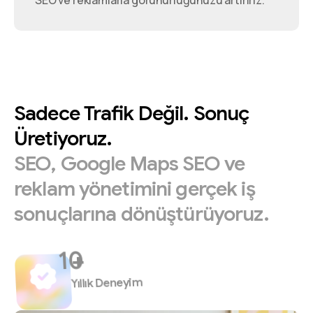
SEO ve reklamlarla görünürlüğünüzü artırırız.
Sadece
Trafik
Değil.
Sonuç
Üretiyoruz.
SEO,
Google
Maps
SEO
ve
reklam
yönetimini
gerçek
iş
sonuçlarına
dönüştürüyoruz.
+
Yıllık Deneyim