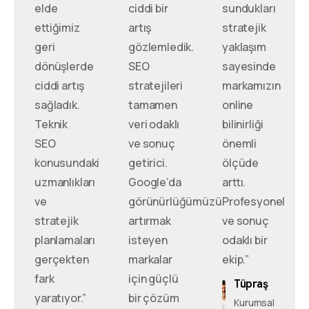
elde
ciddi bir
sundukları
ettiğimiz
artış
stratejik
geri
gözlemledik.
yaklaşım
dönüşlerde
SEO
sayesinde
ciddi artış
stratejileri
markamızın
sağladık.
tamamen
online
Teknik
veri odaklı
bilinirliği
SEO
ve sonuç
önemli
konusundaki
getirici.
ölçüde
uzmanlıkları
Google’da
arttı.
ve
görünürlüğümüzü
Profesyonel
stratejik
artırmak
ve sonuç
planlamaları
isteyen
odaklı bir
gerçekten
markalar
ekip.”
fark
için güçlü
Tüpraş
yaratıyor.”
bir çözüm
Kurumsal