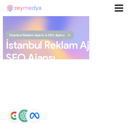
İstanbul Reklam Ajansı & SEO Ajansı
İstanbul
Reklam
Ajansı
ve
SEO
Ajansı
ZEYMEDYA, İstanbul reklam ajansı ve İstanbul SEO
ajansı olarak SEO, Google Maps SEO, ChatGPT SEO,
Google Ads ve sosyal medya yönetimi hizmetleri sunar.
Markaların Google ve yapay zeka destekli arama
sonuçlarında daha görünür olmasını sağlar.