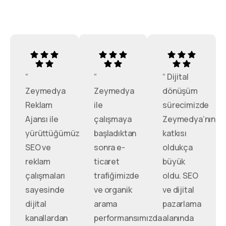
“
“
“ Dijital
Zeymedya
Zeymedya
dönüşüm
Reklam
ile
sürecimizde
Ajansı ile
çalışmaya
Zeymedya’nın
yürüttüğümüz
başladıktan
katkısı
SEO ve
sonra e-
oldukça
reklam
ticaret
büyük
çalışmaları
trafiğimizde
oldu. SEO
sayesinde
ve organik
ve dijital
dijital
arama
pazarlama
kanallardan
performansımızda
alanında