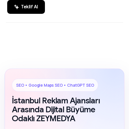
Teklif Al
SEO, Google Maps SEO ve ChatGPT
200+ Reviews
SEO alanında markaların dijital
görünürlüğünü artıran sonuç odaklı
çözümler.
SEO • Google Maps SEO • ChatGPT SEO
İstanbul Reklam Ajansları
Arasında Dijital Büyüme
Odaklı ZEYMEDYA