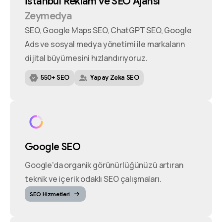
İstanbul
Reklam
ve
SEO
Ajansı
Zeymedya
SEO, Google Maps SEO, ChatGPT SEO, Google
Ads ve sosyal medya yönetimi ile markaların
dijital büyümesini hızlandırıyoruz.
550+ SEO
Yapay Zeka SEO
Google SEO
Google'da organik görünürlüğünüzü artıran
teknik ve içerik odaklı SEO çalışmaları.
SEO Hizmetleri