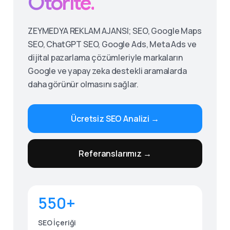
Otorite.
ZEYMEDYA REKLAM AJANSI; SEO, Google Maps
SEO, ChatGPT SEO, Google Ads, Meta Ads ve
dijital pazarlama çözümleriyle markaların
Google ve yapay zeka destekli aramalarda
daha görünür olmasını sağlar.
Ücretsiz SEO Analizi →
Give us a call
Referanslarımız →
Available from 9am to 8pm, Monday to Friday.
0530 236 00 25
550+
Send us a message
Send your message any time you want.
SEO İçeriği