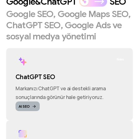
Google&ChatGPT
SEO
Google
SEO,
Google
Maps
SEO,
ChatGPT
SEO,
Google
Ads
ve
sosyal
medya
yönetimi
New
ChatGPT SEO
Markanızı ChatGPT ve ai destekli arama
sonuçlarında görünür hale getiriyoruz.
AI SEO