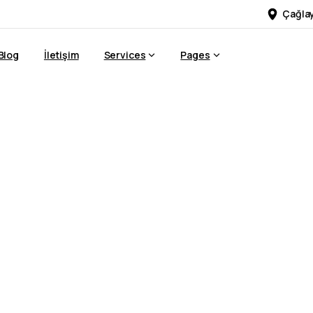
Çağlay
Blog
İletişim
Services
Pages
eklam
Ajansı