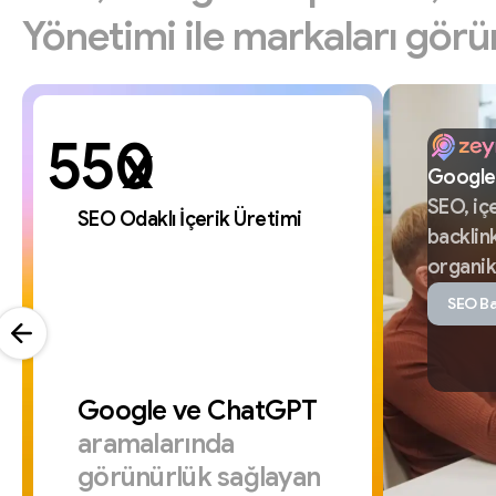
Yönetimi
ile
markaları
görü
x
Google
SEO,
iç
SEO Odaklı İçerik Üretimi
backlin
organi
SEO Ba
Google
ve
ChatGPT
aramalarında
görünürlük
sağlayan