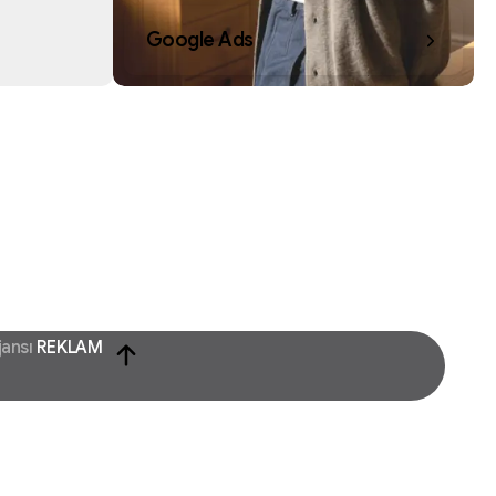
Google Ads
jansı
CHATGPT SEO