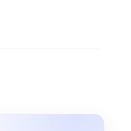
O, Google Maps SEO ve ChatGPT
200+ Reviews
 alanında markaların dijital
rünürlüğünü artıran sonuç odaklı
zümler.