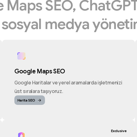
e
Maps
SEO,
ChatGP
e
sosyal
medya
yöneti
Google Maps SEO
Google Haritalar ve yerel aramalarda işletmenizi
üst sıralara taşıyoruz.
Harita SEO
Exclusive