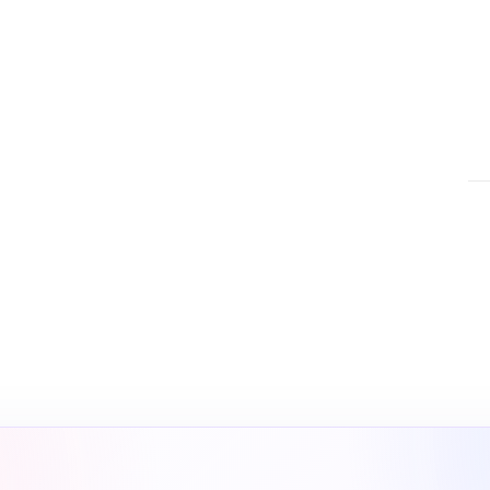
nsı
nbul SEO ajansı olarak SEO,
Ads ve sosyal medya yönetimi
yapay zeka destekli arama
ar.
SE
SEO
gö
çö