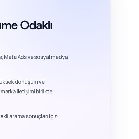
yüme Odaklı
, Meta Ads ve sosyal medya
a yüksek dönüşüm ve
marka iletişimi birlikte
kli arama sonuçları için