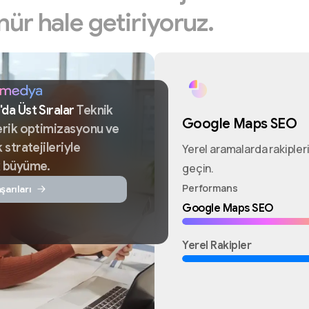
nür
hale
getiriyoruz.
'da
Üst
Sıralar
Teknik
Google Maps SEO
erik
optimizasyonu
ve
k
stratejileriyle
Yerel aramalarda rakiple
k
büyüme.
geçin.
Performans
şarıları
Google Maps SEO
Yerel Rakipler