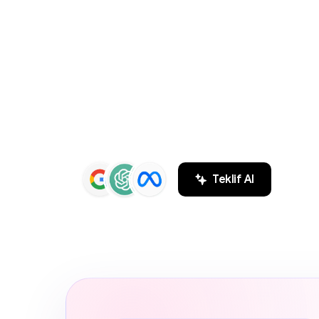
ve
SEO
Aja
ZEYMEDYA, İstanbul reklam ajansı ve İsta
Google Maps SEO, ChatGPT SEO, Google 
hizmetleri sunar. Markaların Google ve 
sonuçlarında daha görünür olmasını sağl
Teklif Al