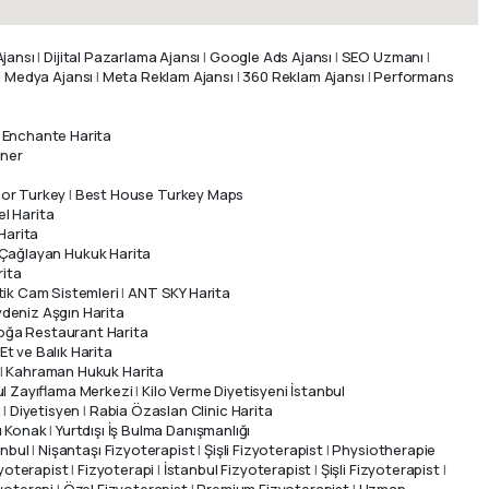
jansı
|
Dijital Pazarlama Ajansı
|
Google Ads Ajansı
|
SEO Uzmanı
|
 Medya Ajansı
|
Meta Reklam Ajansı
|
360 Reklam Ajansı
|
Performans
 Enchante Harita
iner
sor Turkey
|
Best House Turkey Maps
el Harita
Harita
Çağlayan Hukuk Harita
ita
ik Cam Sistemleri
|
ANT SKY Harita
deniz Aşgın Harita
Give us a call
oğa Restaurant Harita
Available from 9am to 8pm, Monday to Friday.
Et ve Balık Harita
|
Kahraman Hukuk Harita
ul Zayıflama Merkezi
|
Kilo Verme Diyetisyeni İstanbul
0530 236 00 25
ı
|
Diyetisyen
|
Rabia Özaslan Clinic Harita
ı Konak
|
Yurtdışı İş Bulma Danışmanlığı
Send us a message
anbul
|
Nişantaşı Fizyoterapist
|
Şişli Fizyoterapist
|
Physiotherapie
yoterapist
|
Fizyoterapi
|
İstanbul Fizyoterapist
|
Şişli Fizyoterapist
|
Send your message any time you want.