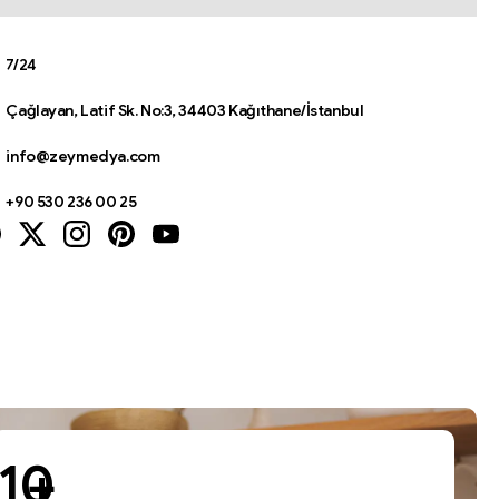
7/24
Çağlayan, Latif Sk. No:3, 34403 Kağıthane/İstanbul
info@zeymedya.com
+90 530 236 00 25
+