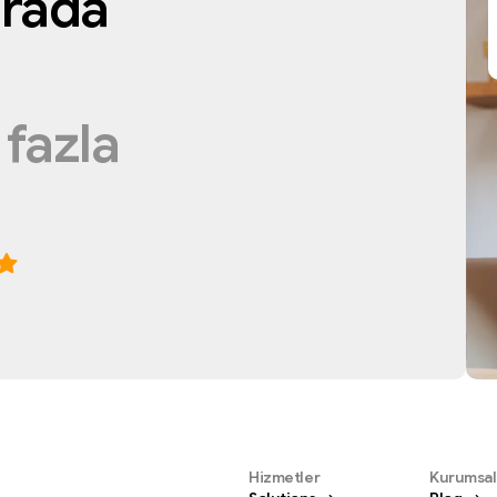
rada
a
a
fazla
Hizmetler
Kurumsal