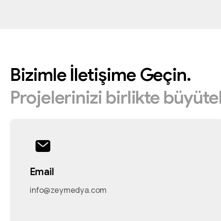
Bizimle
İletişime
Geçin.
Projelerinizi
birlikte
büyüte
Email
info@zeymedya.com