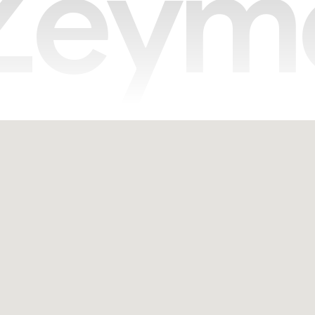
Z
e
y
m