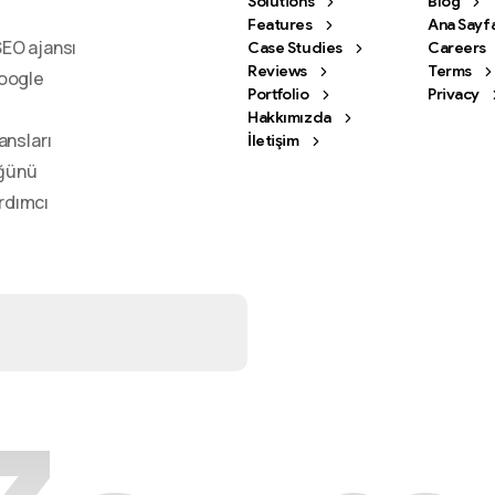
Solutions
Blog
Features
Ana Sayf
SEO ajansı
Case Studies
Careers
Reviews
Terms
Google
Portfolio
Privacy
Hakkımızda
ansları
İletişim
üğünü
rdımcı