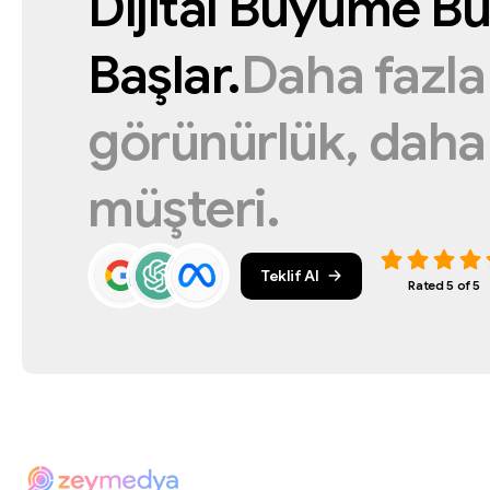
Dijital
Büyüme
Bu
Başlar.
Daha
fazl
görünürlük,
dah
müşteri.
Teklif Al
Rated 5 of 5