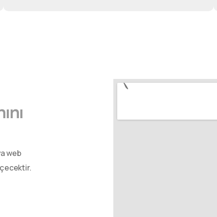
nını
ya web
eçecektir.