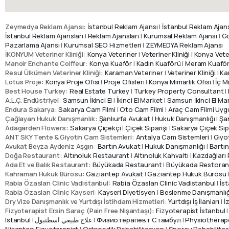
Zeymedya Reklam Ajansı:
İstanbul Reklam Ajansı
|
İstanbul Reklam Ajans
İstanbul Reklam Ajansları
|
Reklam Ajansları
|
Kurumsal Reklam Ajansı
|
Go
Pazarlama Ajansı
|
Kurumsal SEO Hizmetleri
|
ZEYMEDYA Reklam Ajansı
İKONYUM Veteriner Kliniği:
Konya Veteriner
|
Veteriner Kliniği
|
Konya Veter
Manoir Enchante Coiffeur:
Konya Kuaför
|
Kadın Kuaförü
|
Meram Kuafö
Resul Ülkümen Veteriner Kliniği:
Karaman Veteriner
|
Veteriner Kliniği
|
Ka
Lotus Proje:
Konya Proje Ofisi
|
Proje Ofisleri
|
Konya Mimarlık Ofisi
|
İç M
Best House Turkey:
Real Estate Turkey
|
Turkey Property Consultant
|
A.L.Ç. Endüstriyel:
Samsun İkinci El
|
İkinci El Market
|
Samsun İkinci El Ma
Endura Sakarya:
Sakarya Cam Filmi
|
Oto Cam Filmi
|
Araç Cam Filmi Uyg
Çağlayan Hukuk Danışmanlık:
Şanlıurfa Avukat
|
Hukuk Danışmanlığı
|
Şa
Adagarden Flowers:
Sakarya Çiçekçi
|
Çiçek Siparişi
|
Sakarya Çiçek Sip
ANT SKY Tente & Giyotin Cam Sistemleri:
Antalya Cam Sistemleri
|
Giyo
Avukat Beyza Aydeniz Aşgın:
Bartın Avukat
|
Hukuk Danışmanlığı
|
Bartı
Doğa Restaurant:
Altınoluk Restaurant
|
Altınoluk Kahvaltı
|
Kazdağları
Ada Et ve Balık Restaurant:
Büyükada Restaurant
|
Büyükada Restora
Kahraman Hukuk Bürosu:
Gaziantep Avukat
|
Gaziantep Hukuk Bürosu
Rabia Özaslan Clinic Vadistanbul:
Rabia Özaslan Clinic Vadistanbul
|
İs
Rabia Özaslan Clinic Kayseri:
Kayseri Diyetisyen
|
Beslenme Danışmanlığ
Dry Vize Danışmanlık ve Yurtdışı İstihdam Hizmetleri:
Yurtdışı İş İlanları
|
İ
Fizyoterapist Ersin Saraç (Pain Free Nişantaşı):
Fizyoterapist İstanbul
Istanbul
|
علاج طبيعي اسطنبول
|
Физиотерапевт Стамбул
|
Physiothérap