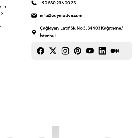
+90 530 236 00 25
a
info@zeymedya.com
Çağlayan, Latif Sk. No:3, 34403 Kağıthane/
İstanbul