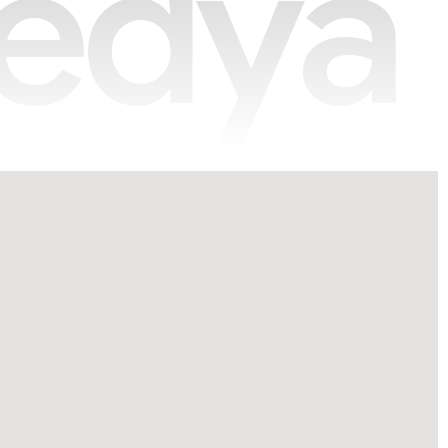
e
d
y
a