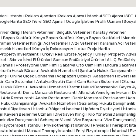
ları
|
İstanbul Reklam Ajansları
|
Reklam Ajansı
|
İstanbul SEO Ajansı
|
SEO A
ogle Harita SEO
|
Yerel SEO Ajansı
|
Google İşletme Profili Uzmanı
|
Sosyal
iner Kliniği
|
Meram Veteriner
|
Selçuklu Veteriner
|
Karatay Veteriner
r
|
Bayan Kuaförü
|
Konya Bayan Kuaförü
|
Konya Bayan Kuaförleri
|
Manoir
raman Veteriner Kliniği
|
Acil Veteriner
|
7/24 Veteriner
|
Karaman Acil Veter
imarlık Hizmetleri
|
Konya İç Dekorasyon
|
Lotus Proje Harita
Property Investment Turkey
|
Real Estate Agency Turkey
|
Property Advi
rket
|
Sıfır ve İkinci El Ürünler
|
Samsun Endüstriyel Ürünler
|
A.L.Ç. Endüstriy
ulaması
|
Profesyonel Cam Filmi
|
Sakarya Oto Cam Filmi
|
Endura Sakarya 
nlıurfa Hukuk Bürosu
|
Avukatlık Hizmetleri
|
Şanlıurfa Hukuki Danışmanlık
|
arişi
|
Online Çiçek Gönderimi
|
Adapazarı Çiçekçi
|
Adagarden Flowers Har
tin Cam Sistemleri
|
Antalya Giyotin Cam
|
Cam Balkon Sistemleri
|
Otomat
n Hukuk Bürosu
|
Avukatlık Hizmetleri
|
Bartın Hukuki Danışmanlık
|
Beyza Ay
 Restaurant
|
Deniz Manzaralı Restaurant
|
Altınoluk Yeme İçme Mekanı
|
D
n
|
Ada Restaurant
|
Adalar Restaurant
|
Deniz Manzaralı Restaurant
|
Ada 
|
Hukuk Danışmanlığı
|
Avukatlık Hizmetleri
|
Gaziantep Hukuki Danışmanlık
tanbul Diyetisyen
|
İstanbul Bölgesel İncelme
|
Lipödem Diyetisyeni
|
İstanb
ı
|
Kayseri Beslenme Uzmanı
|
Diyetisyen Kliniği
|
Kilo Yönetimi Danışmanlığ
zmir Vize Danışmanlık
|
Schengen Vizesi
|
Vize Başvurusu
|
Vize Danışmanlığ
|
Fizyoterapist İstanbul
|
Physiotherapist Istanbul
|
Physical Therapist Ist
eute Istanbul
|
Manual Therapy Istanbul
|
En İyi Fizyoterapist İstanbul
|
Fiz