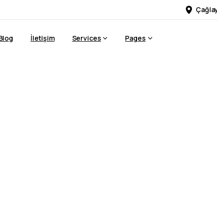
Çağlay
Blog
İletişim
Services
Pages
eklam
Ajansı