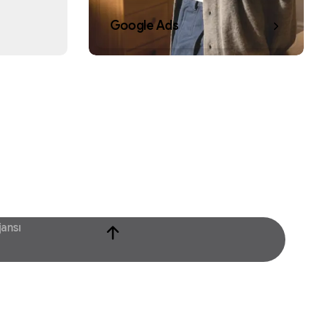
Google Ads
jansı
CHATGPT SEO