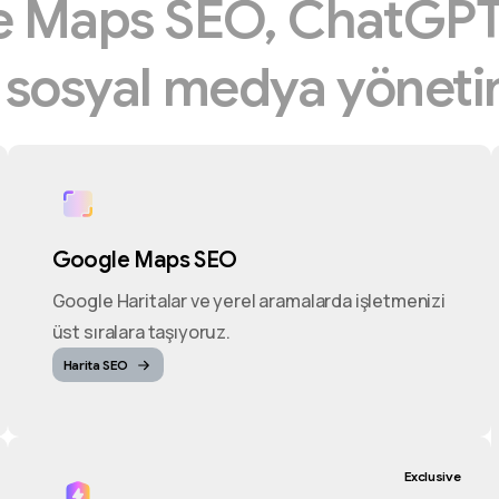
e
Maps
SEO,
ChatGP
e
sosyal
medya
yöneti
Google Maps SEO
Google Haritalar ve yerel aramalarda işletmenizi
üst sıralara taşıyoruz.
Harita SEO
Exclusive