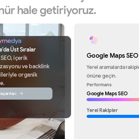
nür
hale
getiriyoruz.
e'da
Üst
Sıralar
Google Maps SEO
k
SEO,
içerik
izasyonu
ve
backlink
Yerel aramalarda rakipl
ileriyle
organik
önüne geçin.
e.
Performans
aşarıları
Google Maps SEO
Yerel Rakipler