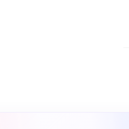
nsı
nbul SEO ajansı olarak SEO,
Ads ve sosyal medya yönetimi
yapay zeka destekli arama
ar.
SE
SEO
gö
çö