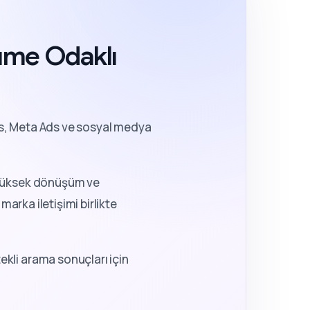
yüme Odaklı
, Meta Ads ve sosyal medya
a yüksek dönüşüm ve
marka iletişimi birlikte
kli arama sonuçları için