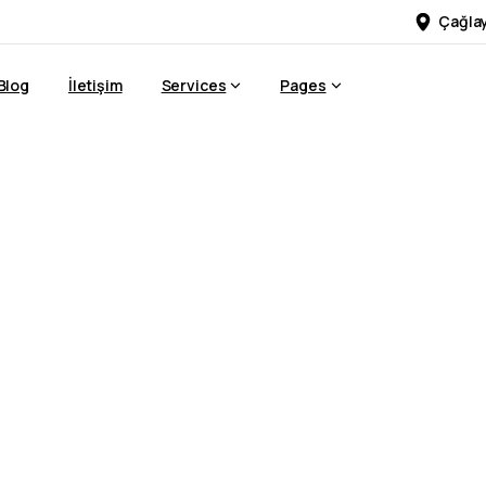
Çağlay
Blog
İletişim
Services
Pages
eklam
Ajansı