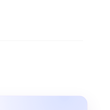
O, Google Maps SEO ve ChatGPT
200+ Reviews
 alanında markaların dijital
rünürlüğünü artıran sonuç odaklı
zümler.