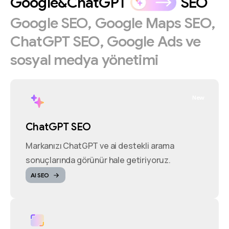
Google&ChatGPT
SEO
Google
SEO,
Google
Maps
SEO,
ChatGPT
SEO,
Google
Ads
ve
sosyal
medya
yönetimi
New
ChatGPT SEO
Markanızı ChatGPT ve ai destekli arama
sonuçlarında görünür hale getiriyoruz.
AI SEO