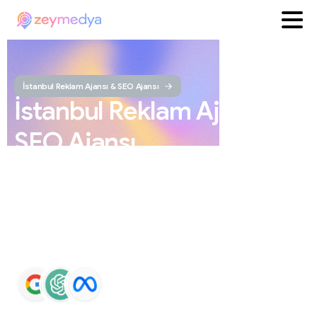
İstanbul Reklam Ajansı & SEO Ajansı
İstanbul
Reklam
Ajansı
ve
SEO
Ajansı
ZEYMEDYA, İstanbul reklam ajansı ve İstanbul SEO
ajansı olarak SEO, Google Maps SEO, ChatGPT SEO,
Google Ads ve sosyal medya yönetimi hizmetleri sunar.
Markaların Google ve yapay zeka destekli arama
sonuçlarında daha görünür olmasını sağlar.