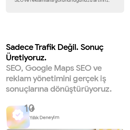
SEO ve reklamlarla görünürlüğünüzü artırırız.
Sadece
Trafik
Değil.
Sonuç
Üretiyoruz.
SEO,
Google
Maps
SEO
ve
reklam
yönetimini
gerçek
iş
sonuçlarına
dönüştürüyoruz.
+
Yıllık Deneyim