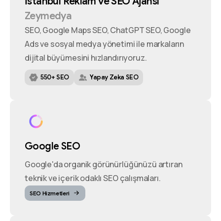
İstanbul
Reklam
ve
SEO
Ajansı
Zeymedya
SEO, Google Maps SEO, ChatGPT SEO, Google
Ads ve sosyal medya yönetimi ile markaların
dijital büyümesini hızlandırıyoruz.
550+ SEO
Yapay Zeka SEO
Google SEO
Google'da organik görünürlüğünüzü artıran
teknik ve içerik odaklı SEO çalışmaları.
SEO Hizmetleri