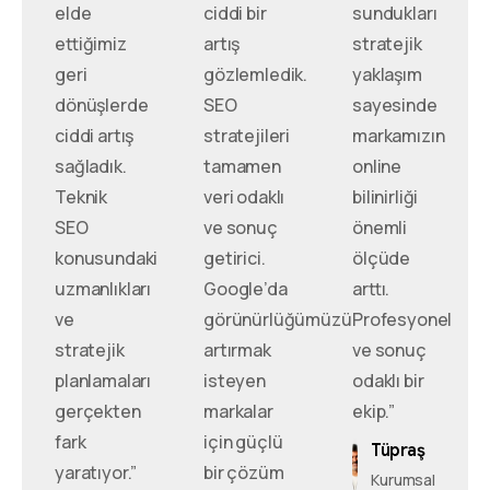
elde
ciddi bir
sundukları
ettiğimiz
artış
stratejik
geri
gözlemledik.
yaklaşım
dönüşlerde
SEO
sayesinde
ciddi artış
stratejileri
markamızın
sağladık.
tamamen
online
Teknik
veri odaklı
bilinirliği
SEO
ve sonuç
önemli
konusundaki
getirici.
ölçüde
uzmanlıkları
Google’da
arttı.
ve
görünürlüğümüzü
Profesyonel
stratejik
artırmak
ve sonuç
planlamaları
isteyen
odaklı bir
gerçekten
markalar
ekip.”
fark
için güçlü
Tüpraş
yaratıyor.”
bir çözüm
Kurumsal