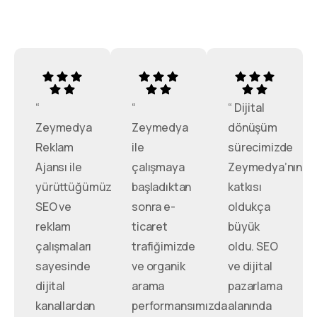
“
“
“ Dijital
Zeymedya
Zeymedya
dönüşüm
Reklam
ile
sürecimizde
Ajansı ile
çalışmaya
Zeymedya’nın
yürüttüğümüz
başladıktan
katkısı
SEO ve
sonra e-
oldukça
reklam
ticaret
büyük
çalışmaları
trafiğimizde
oldu. SEO
sayesinde
ve organik
ve dijital
dijital
arama
pazarlama
kanallardan
performansımızda
alanında