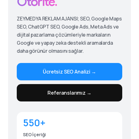
Otorite.
ZEYMEDYA REKLAM AJANSI; SEO, Google Maps
SEO, ChatGPT SEO, Google Ads, Meta Ads ve
dijital pazarlama çözümleriyle markaların
Google ve yapay zeka destekli aramalarda
daha görünür olmasını sağlar.
Ücretsiz SEO Analizi →
Give us a call
Referanslarımız →
Available from 9am to 8pm, Monday to Friday.
0530 236 00 25
550+
Send us a message
Send your message any time you want.
SEO İçeriği