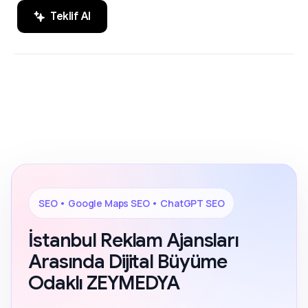
Teklif Al
SEO, Google Maps SEO ve ChatGPT
200+ Reviews
SEO alanında markaların dijital
görünürlüğünü artıran sonuç odaklı
çözümler.
SEO • Google Maps SEO • ChatGPT SEO
İstanbul Reklam Ajansları
Arasında Dijital Büyüme
Odaklı ZEYMEDYA