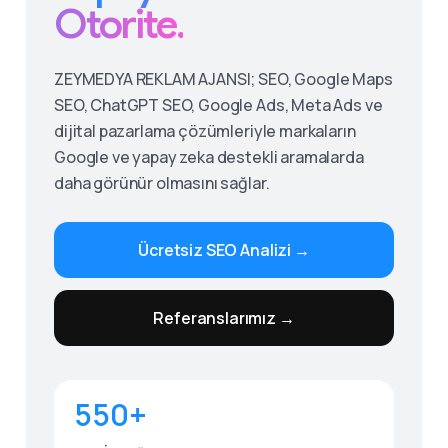
Otorite.
ZEYMEDYA REKLAM AJANSI; SEO, Google Maps
SEO, ChatGPT SEO, Google Ads, Meta Ads ve
dijital pazarlama çözümleriyle markaların
Google ve yapay zeka destekli aramalarda
daha görünür olmasını sağlar.
Ücretsiz SEO Analizi →
Give us a call
Referanslarımız →
Available from 9am to 8pm, Monday to Friday.
0530 236 00 25
550+
Send us a message
Send your message any time you want.