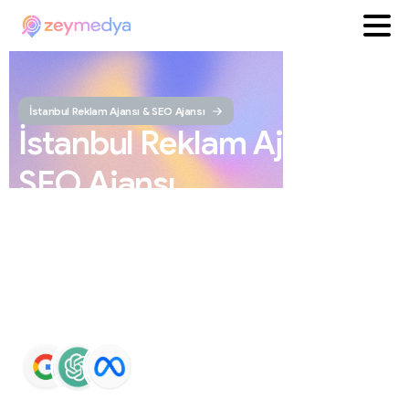
İstanbul Reklam Ajansı & SEO Ajansı
İstanbul
Reklam
Ajansı
ve
SEO
Ajansı
ZEYMEDYA, İstanbul reklam ajansı ve İstanbul SEO
ajansı olarak SEO, Google Maps SEO, ChatGPT SEO,
Google Ads ve sosyal medya yönetimi hizmetleri sunar.
Markaların Google ve yapay zeka destekli arama
sonuçlarında daha görünür olmasını sağlar.