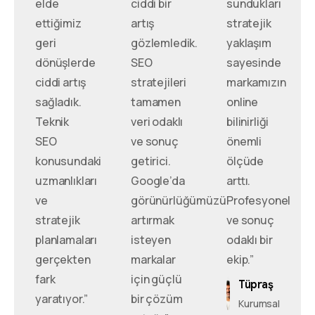
elde
ciddi bir
sundukları
ettiğimiz
artış
stratejik
geri
gözlemledik.
yaklaşım
dönüşlerde
SEO
sayesinde
ciddi artış
stratejileri
markamızın
sağladık.
tamamen
online
Teknik
veri odaklı
bilinirliği
SEO
ve sonuç
önemli
konusundaki
getirici.
ölçüde
uzmanlıkları
Google’da
arttı.
ve
görünürlüğümüzü
Profesyonel
stratejik
artırmak
ve sonuç
planlamaları
isteyen
odaklı bir
gerçekten
markalar
ekip.”
fark
için güçlü
Tüpraş
yaratıyor.”
bir çözüm
Kurumsal