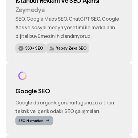
İstanbul
Reklam
ve
SEO
Ajansı
Zeymedya
SEO, Google Maps SEO, ChatGPT SEO, Google
Ads ve sosyal medya yönetimi ile markaların
dijital büyümesini hızlandırıyoruz.
550+ SEO
Yapay Zeka SEO
Google SEO
Google'da organik görünürlüğünüzü artıran
teknik ve içerik odaklı SEO çalışmaları.
SEO Hizmetleri