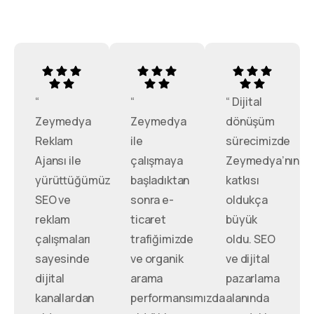
“
“
“ Dijital
Zeymedya
Zeymedya
dönüşüm
Reklam
ile
sürecimizde
Ajansı ile
çalışmaya
Zeymedya’nın
yürüttüğümüz
başladıktan
katkısı
SEO ve
sonra e-
oldukça
reklam
ticaret
büyük
çalışmaları
trafiğimizde
oldu. SEO
sayesinde
ve organik
ve dijital
dijital
arama
pazarlama
kanallardan
performansımızda
alanında