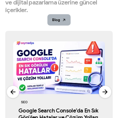
ve
dijital
pazarlama
üzerine
güncel
içerikler.
Blog
SEO
Dij
Google Search Console’da En Sık
İst
Görülen Hatalar ve Çözüm Yolları
Kar