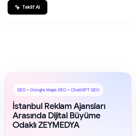
Teklif Al
SEO, Google Maps SEO ve ChatGPT
200+ Reviews
SEO alanında markaların dijital
görünürlüğünü artıran sonuç odaklı
çözümler.
SEO • Google Maps SEO • ChatGPT SEO
İstanbul Reklam Ajansları
Arasında Dijital Büyüme
Odaklı ZEYMEDYA