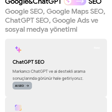
Google&ChatGPT
SEO
Google
SEO,
Google
Maps
SEO,
ChatGPT
SEO,
Google
Ads
ve
sosyal
medya
yönetimi
New
ChatGPT SEO
Markanızı ChatGPT ve ai destekli arama
sonuçlarında görünür hale getiriyoruz.
AI SEO