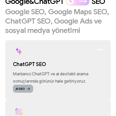
Google&ChatGPT
SEO
Google
SEO,
Google
Maps
SEO,
ChatGPT
SEO,
Google
Ads
ve
sosyal
medya
yönetimi
New
ChatGPT SEO
Markanızı ChatGPT ve ai destekli arama
sonuçlarında görünür hale getiriyoruz.
AI SEO