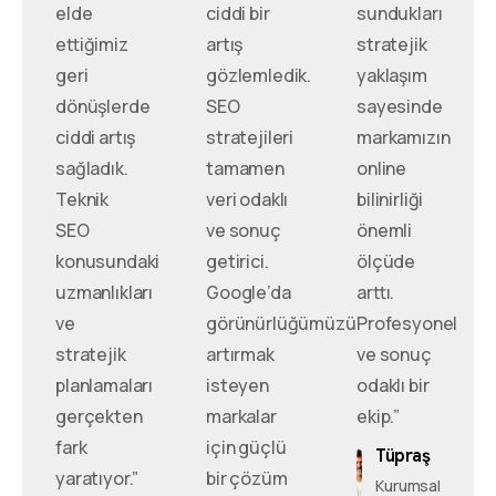
elde
ciddi bir
sundukları
ettiğimiz
artış
stratejik
geri
gözlemledik.
yaklaşım
dönüşlerde
SEO
sayesinde
ciddi artış
stratejileri
markamızın
sağladık.
tamamen
online
Teknik
veri odaklı
bilinirliği
SEO
ve sonuç
önemli
konusundaki
getirici.
ölçüde
uzmanlıkları
Google’da
arttı.
ve
görünürlüğümüzü
Profesyonel
stratejik
artırmak
ve sonuç
planlamaları
isteyen
odaklı bir
gerçekten
markalar
ekip.”
fark
için güçlü
Tüpraş
yaratıyor.”
bir çözüm
Kurumsal