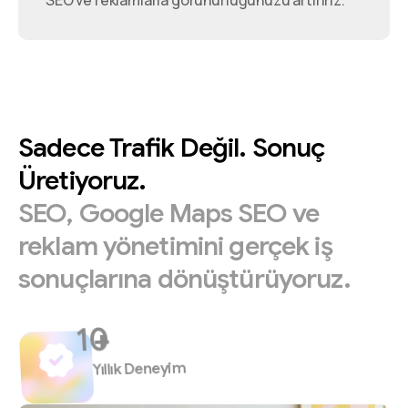
SEO ve reklamlarla görünürlüğünüzü artırırız.
Sadece
Trafik
Değil.
Sonuç
Üretiyoruz.
SEO,
Google
Maps
SEO
ve
reklam
yönetimini
gerçek
iş
sonuçlarına
dönüştürüyoruz.
+
Yıllık Deneyim