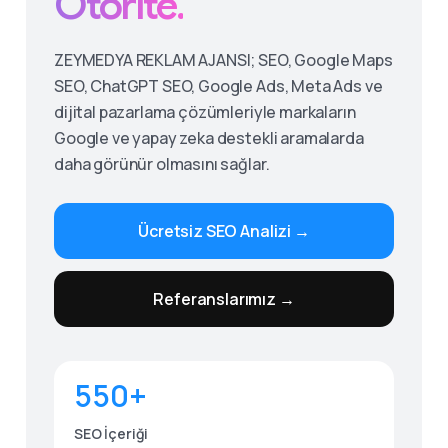
Otorite.
ZEYMEDYA REKLAM AJANSI; SEO, Google Maps
SEO, ChatGPT SEO, Google Ads, Meta Ads ve
dijital pazarlama çözümleriyle markaların
Google ve yapay zeka destekli aramalarda
daha görünür olmasını sağlar.
Ücretsiz SEO Analizi →
Give us a call
Referanslarımız →
Available from 9am to 8pm, Monday to Friday.
0530 236 00 25
550+
Send us a message
Send your message any time you want.
SEO İçeriği