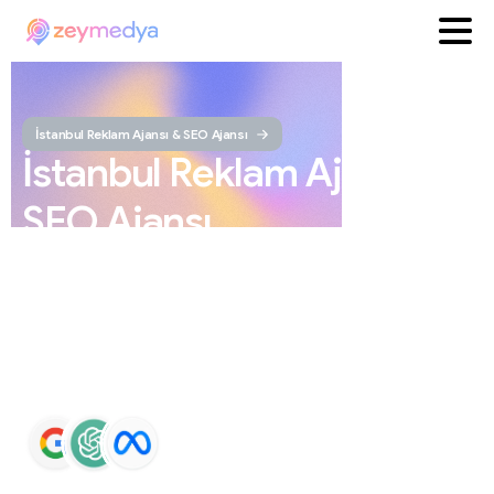
İstanbul Reklam Ajansı & SEO Ajansı
İstanbul
Reklam
Ajansı
ve
SEO
Ajansı
ZEYMEDYA, İstanbul reklam ajansı ve İstanbul SEO
ajansı olarak SEO, Google Maps SEO, ChatGPT SEO,
Google Ads ve sosyal medya yönetimi hizmetleri sunar.
Markaların Google ve yapay zeka destekli arama
sonuçlarında daha görünür olmasını sağlar.