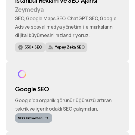
İstanbul
Reklam
ve
SEO
Ajansı
Zeymedya
SEO, Google Maps SEO, ChatGPT SEO, Google
Ads ve sosyal medya yönetimi ile markaların
dijital büyümesini hızlandırıyoruz.
550+ SEO
Yapay Zeka SEO
Google SEO
Google'da organik görünürlüğünüzü artıran
teknik ve içerik odaklı SEO çalışmaları.
SEO Hizmetleri