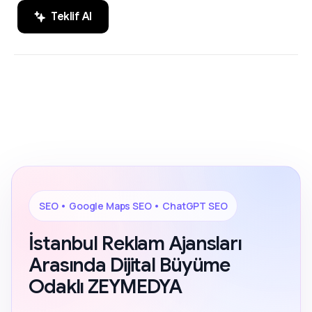
Teklif Al
SEO, Google Maps SEO ve ChatGPT
200+ Reviews
SEO alanında markaların dijital
görünürlüğünü artıran sonuç odaklı
çözümler.
SEO • Google Maps SEO • ChatGPT SEO
İstanbul Reklam Ajansları
Arasında Dijital Büyüme
Odaklı ZEYMEDYA