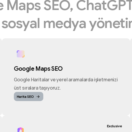
e
Maps
SEO,
ChatGP
e
sosyal
medya
yöneti
Google Maps SEO
Google Haritalar ve yerel aramalarda işletmenizi
üst sıralara taşıyoruz.
Harita SEO
Exclusive