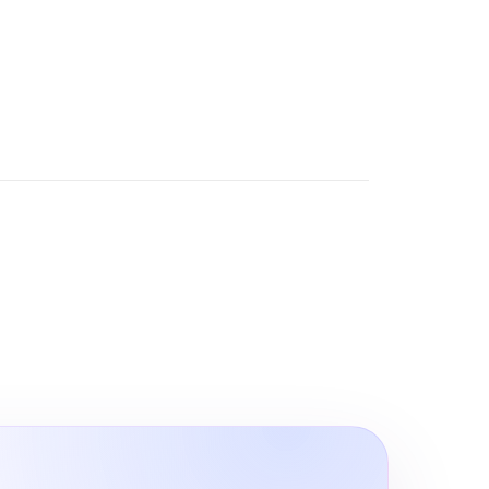
O, Google Maps SEO ve ChatGPT
200+ Reviews
 alanında markaların dijital
rünürlüğünü artıran sonuç odaklı
zümler.