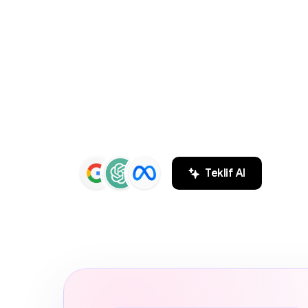
ve
SEO
Aja
ZEYMEDYA, İstanbul reklam ajansı ve İsta
Google Maps SEO, ChatGPT SEO, Google 
hizmetleri sunar. Markaların Google ve 
sonuçlarında daha görünür olmasını sağl
Teklif Al