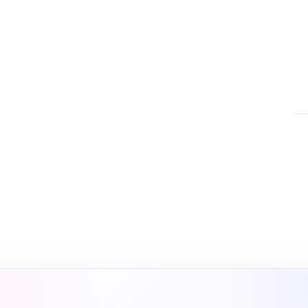
nsı
nbul SEO ajansı olarak SEO,
Ads ve sosyal medya yönetimi
yapay zeka destekli arama
ar.
SE
SEO
gö
çö