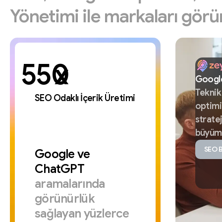
Yönetimi
ile
markaları
görü
x
Googl
Tekni
SEO Odaklı İçerik Üretimi
optim
stratej
büyüm
SEO B
Google
ve
ChatGPT
aramalarında
görünürlük
sağlayan
yüzlerce