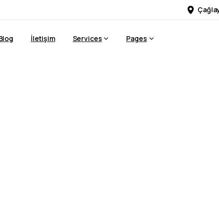
Çağlay
Blog
İletişim
Services
Pages
eklam
Ajansı