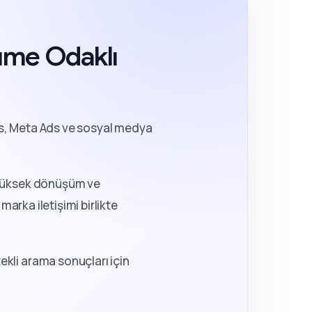
yüme Odaklı
, Meta Ads ve sosyal medya
a yüksek dönüşüm ve
marka iletişimi birlikte
kli arama sonuçları için