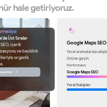
nür
hale
getiriyoruz.
e'da
Üst
Sıralar
Google Maps SEO
k
SEO,
içerik
izasyonu
ve
backlink
Yerel aramalarda rakipl
ileriyle
organik
önüne geçin.
e.
Performans
aşarıları
Google Maps SEO
Yerel Rakipler