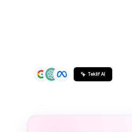
ve
SEO
Aja
ZEYMEDYA, İstanbul reklam ajansı ve İsta
Google Maps SEO, ChatGPT SEO, Google 
hizmetleri sunar. Markaların Google ve 
sonuçlarında daha görünür olmasını sağl
Teklif Al