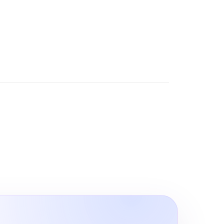
O, Google Maps SEO ve ChatGPT
200+ Reviews
 alanında markaların dijital
rünürlüğünü artıran sonuç odaklı
zümler.