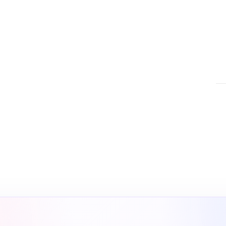
nsı
nbul SEO ajansı olarak SEO,
Ads ve sosyal medya yönetimi
yapay zeka destekli arama
ar.
SE
SEO
gö
çö