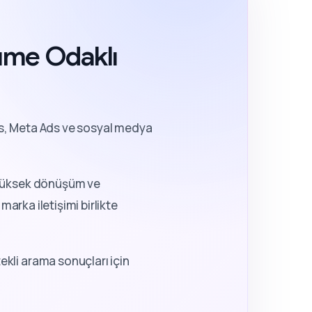
yüme Odaklı
, Meta Ads ve sosyal medya
a yüksek dönüşüm ve
marka iletişimi birlikte
kli arama sonuçları için