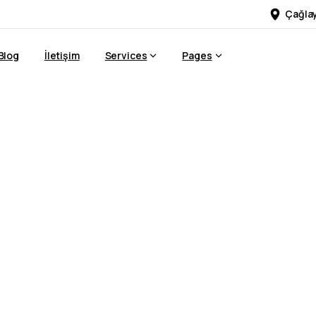
Çağlay
Blog
İletişim
Services
Pages
eklam
Ajansı