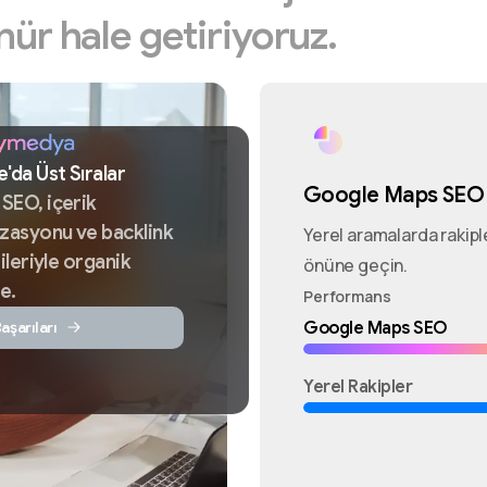
nür
hale
getiriyoruz.
e'da
Üst
Sıralar
Google Maps SEO
k
SEO,
içerik
izasyonu
ve
backlink
Yerel aramalarda rakipl
ileriyle
organik
önüne geçin.
e.
Performans
aşarıları
Google Maps SEO
Yerel Rakipler