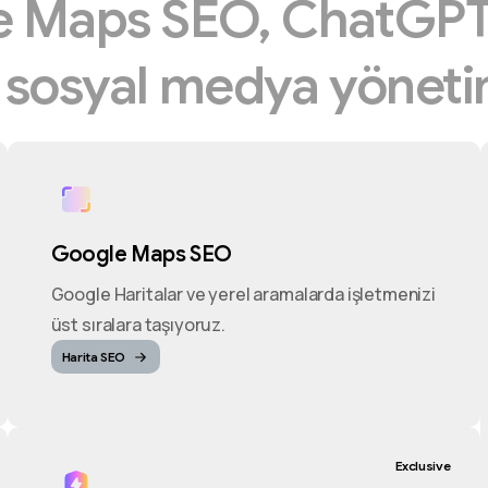
e
Maps
SEO,
ChatGP
e
sosyal
medya
yöneti
Google Maps SEO
Google Haritalar ve yerel aramalarda işletmenizi
üst sıralara taşıyoruz.
Harita SEO
Exclusive