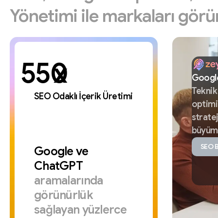
Yönetimi
ile
markaları
görü
x
Googl
Tekni
SEO Odaklı İçerik Üretimi
optim
stratej
büyüm
SEO B
Google
ve
ChatGPT
aramalarında
görünürlük
sağlayan
yüzlerce