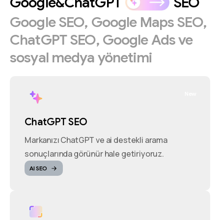
Google&ChatGPT
SEO
Google
SEO,
Google
Maps
SEO,
ChatGPT
SEO,
Google
Ads
ve
sosyal
medya
yönetimi
New
ChatGPT SEO
Markanızı ChatGPT ve ai destekli arama
sonuçlarında görünür hale getiriyoruz.
AI SEO