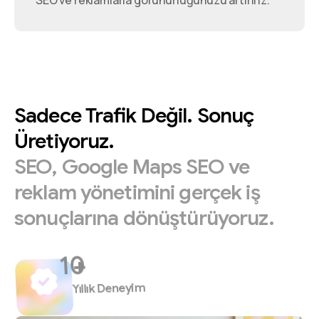
SEO ve reklamlarla görünürlüğünüzü artırırız.
Sadece
Trafik
Değil.
Sonuç
Üretiyoruz.
SEO,
Google
Maps
SEO
ve
reklam
yönetimini
gerçek
iş
sonuçlarına
dönüştürüyoruz.
+
Yıllık Deneyim