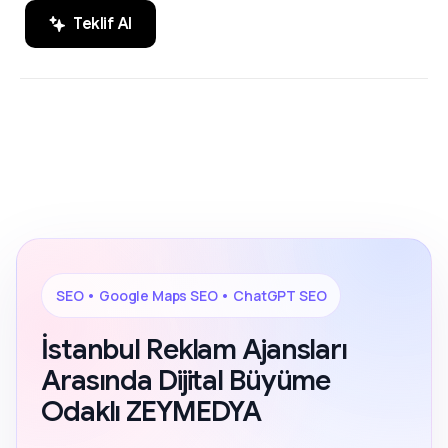
Teklif Al
SEO, Google Maps SEO ve ChatGPT
200+ Reviews
SEO alanında markaların dijital
görünürlüğünü artıran sonuç odaklı
çözümler.
SEO • Google Maps SEO • ChatGPT SEO
İstanbul Reklam Ajansları
Arasında Dijital Büyüme
Odaklı ZEYMEDYA