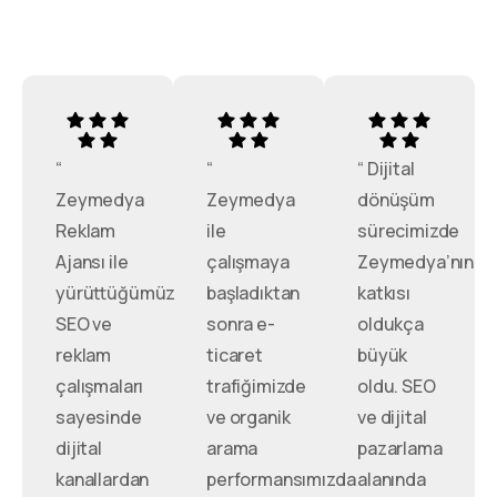
“
“
“ Dijital
Zeymedya
Zeymedya
dönüşüm
Reklam
ile
sürecimizde
Ajansı ile
çalışmaya
Zeymedya’nın
yürüttüğümüz
başladıktan
katkısı
SEO ve
sonra e-
oldukça
reklam
ticaret
büyük
çalışmaları
trafiğimizde
oldu. SEO
sayesinde
ve organik
ve dijital
dijital
arama
pazarlama
kanallardan
performansımızda
alanında