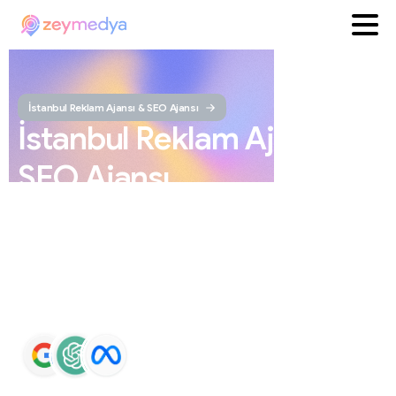
İstanbul Reklam Ajansı & SEO Ajansı
İstanbul
Reklam
Ajansı
ve
SEO
Ajansı
ZEYMEDYA, İstanbul reklam ajansı ve İstanbul SEO
ajansı olarak SEO, Google Maps SEO, ChatGPT SEO,
Google Ads ve sosyal medya yönetimi hizmetleri sunar.
Markaların Google ve yapay zeka destekli arama
sonuçlarında daha görünür olmasını sağlar.