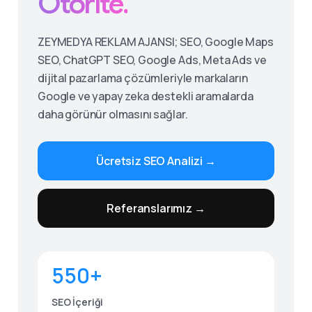
Otorite.
ZEYMEDYA REKLAM AJANSI; SEO, Google Maps
SEO, ChatGPT SEO, Google Ads, Meta Ads ve
dijital pazarlama çözümleriyle markaların
Google ve yapay zeka destekli aramalarda
daha görünür olmasını sağlar.
Ücretsiz SEO Analizi →
Give us a call
Referanslarımız →
Available from 9am to 8pm, Monday to Friday.
0530 236 00 25
550+
Send us a message
Send your message any time you want.
SEO İçeriği