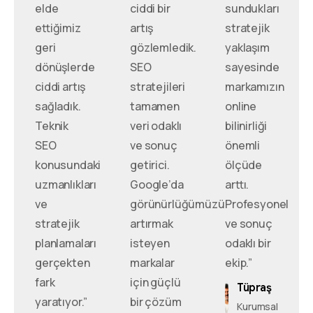
elde
ciddi bir
sundukları
ettiğimiz
artış
stratejik
geri
gözlemledik.
yaklaşım
dönüşlerde
SEO
sayesinde
ciddi artış
stratejileri
markamızın
sağladık.
tamamen
online
Teknik
veri odaklı
bilinirliği
SEO
ve sonuç
önemli
konusundaki
getirici.
ölçüde
uzmanlıkları
Google’da
arttı.
ve
görünürlüğümüzü
Profesyonel
stratejik
artırmak
ve sonuç
planlamaları
isteyen
odaklı bir
gerçekten
markalar
ekip.”
fark
için güçlü
Tüpraş
yaratıyor.”
bir çözüm
Kurumsal