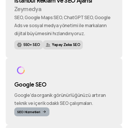
İstanbul
Reklam
ve
SEO
Ajansı
Zeymedya
SEO, Google Maps SEO, ChatGPT SEO, Google
Ads ve sosyal medya yönetimi ile markaların
dijital büyümesini hızlandırıyoruz.
550+ SEO
Yapay Zeka SEO
Google SEO
Google'da organik görünürlüğünüzü artıran
teknik ve içerik odaklı SEO çalışmaları.
SEO Hizmetleri