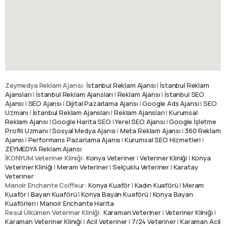
Zeymedya Reklam Ajansı:
İstanbul Reklam Ajansı
|
İstanbul Reklam
Ajansları
|
İstanbul Reklam Ajansları
|
Reklam Ajansı
|
İstanbul SEO
Ajansı
|
SEO Ajansı
|
Dijital Pazarlama Ajansı
|
Google Ads Ajansı
|
SEO
Uzmanı
|
İstanbul Reklam Ajansları
|
Reklam Ajansları
|
Kurumsal
Reklam Ajansı
|
Google Harita SEO
|
Yerel SEO Ajansı
|
Google İşletme
Profili Uzmanı
|
Sosyal Medya Ajansı
|
Meta Reklam Ajansı
|
360 Reklam
Ajansı
|
Performans Pazarlama Ajansı
|
Kurumsal SEO Hizmetleri
|
ZEYMEDYA Reklam Ajansı
İKONYUM Veteriner Kliniği:
Konya Veteriner
|
Veteriner Kliniği
|
Konya
Veteriner Kliniği
|
Meram Veteriner
|
Selçuklu Veteriner
|
Karatay
Veteriner
Manoir Enchante Coiffeur:
Konya Kuaför
|
Kadın Kuaförü
|
Meram
Kuaför
|
Bayan Kuaförü
|
Konya Bayan Kuaförü
|
Konya Bayan
Kuaförleri
|
Manoir Enchante Harita
Resul Ülkümen Veteriner Kliniği:
Karaman Veteriner
|
Veteriner Kliniği
|
Karaman Veteriner Kliniği
|
Acil Veteriner
|
7/24 Veteriner
|
Karaman Acil