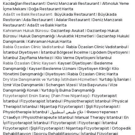
Kazdağları Restaurant
|
Deniz Manzaralı Restaurant
|
Altınoluk Yeme
İçme Mekanı
|
Doğa Restaurant Harita
Ada Et ve Balık Restaurant:
Büyükada Restaurant
|
Büyükada
Restoran
|
Ada Restaurant
|
Adalar Restaurant
|
Deniz Manzaralı
Restaurant
|
Ada Et ve Balık Harita
Kahraman Hukuk Bürosu:
Gaziantep Avukat
|
Gaziantep Hukuk
Bürosu
|
Hukuk Danışmanlığı
|
Avukatlık Hizmetleri
|
Gaziantep Hukuki
Danışmanlık
|
Kahraman Hukuk Harita
Rabia Özaslan Clinic Vadistanbul:
Rabia Özaslan Clinic Vadistanbul
|
İstanbul Diyetisyen
|
İstanbul Bölgesel İncelme
|
Lipödem Diyetisyeni
|
İstanbul Zayıflama Merkezi
|
Kilo Verme Diyetisyeni İstanbul
Rabia Özaslan Clinic Kayseri:
Kayseri Diyetisyen
|
Beslenme
Danışmanlığı
|
Kayseri Beslenme Uzmanı
|
Diyetisyen Kliniği
|
Kilo
Yönetimi Danışmanlığı
|
Diyetisyen
|
Rabia Özaslan Clinic Harita
Dry Vize Danışmanlık ve Yurtdışı İstihdam Hizmetleri:
Yurtdışı İş İlanları
|
İzmir Vize Danışmanlık
|
Schengen Vizesi
|
Vize Başvurusu
|
Vize
Danışmanlığı Konak
|
Yurtdışı İş Bulma Danışmanlığı
Fizyoterapist Ersin Saraç (Pain Free Nişantaşı):
Fizyoterapist
İstanbul
|
Fizyoterapist İstanbul
|
Physiotherapist Istanbul
|
Physical
Therapist Istanbul
|
Nişantaşı Fizyoterapist
|
Şişli Fizyoterapist
|
Physiotherapie Istanbul
|
علاج طبيعي اسطنبول
|
Физиотерапевт
Стамбул
|
Physiothérapeute Istanbul
|
Manual Therapy Istanbul
|
En
İyi Fizyoterapist İstanbul
|
Fizyoterapist
|
Fizyoterapi
|
İstanbul
Fizyoterapist
|
Şişli Fizyoterapist
|
Nişantaşı Fizyoterapist
|
Ortopedik
Rehabilitasyon
|
Sporcu Rehabilitasyonu
|
İstanbul Fizyoterapi