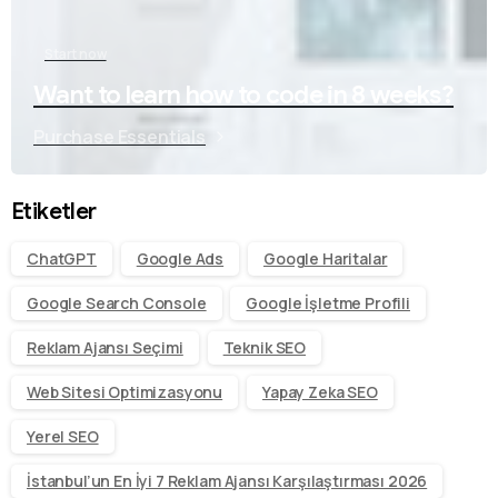
Start now
Want to learn how to code in 8 weeks?
Purchase Essentials
Etiketler
ChatGPT
Google Ads
Google Haritalar
Google Search Console
Google İşletme Profili
Reklam Ajansı Seçimi
Teknik SEO
Web Sitesi Optimizasyonu
Yapay Zeka SEO
Yerel SEO
İstanbul’un En İyi 7 Reklam Ajansı Karşılaştırması 2026