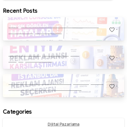
Recent Posts
Google Search Console’da En Sık Görülen
-
Hatalar ve Çözüm Yolları
İstanbul’un En İyi 7 Reklam Ajansı
-
Karşılaştırması 2026
2026’da İstanbul’da Reklam Ajansı Seçerken
-
Dikkat Edilmesi Gereken 15 Kriter
Categories
Dijital Pazarlama