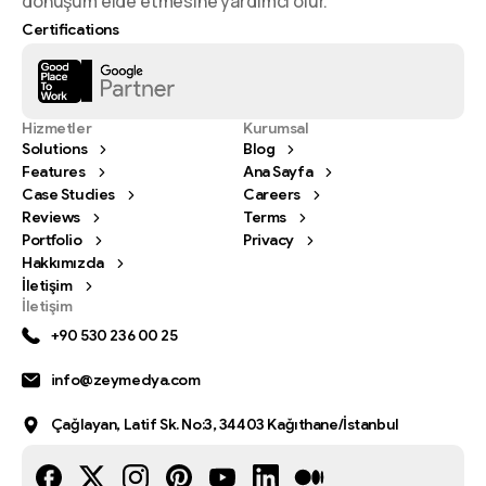
dönüşüm elde etmesine yardımcı olur.
Certifications
Hizmetler
Kurumsal
Solutions
Blog
Features
Ana Sayfa
Case Studies
Careers
Reviews
Terms
Portfolio
Privacy
Hakkımızda
İletişim
İletişim
+90 530 236 00 25
info@zeymedya.com
Çağlayan, Latif Sk. No:3, 34403 Kağıthane/İstanbul