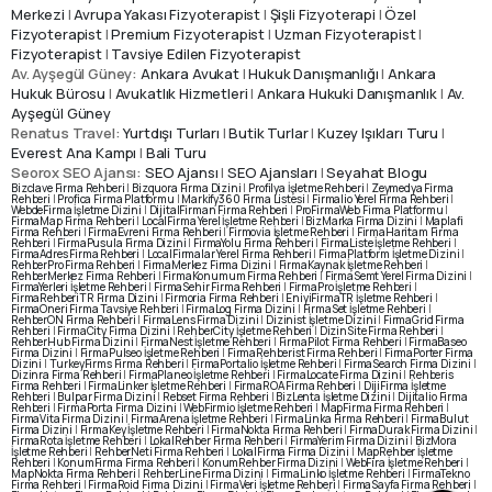
Merkezi
|
Avrupa Yakası Fizyoterapist
|
Şişli Fizyoterapi
|
Özel
Fizyoterapist
|
Premium Fizyoterapist
|
Uzman Fizyoterapist
|
Fizyoterapist
|
Tavsiye Edilen Fizyoterapist
Av. Ayşegül Güney:
Ankara Avukat
|
Hukuk Danışmanlığı
|
Ankara
Hukuk Bürosu
|
Avukatlık Hizmetleri
|
Ankara Hukuki Danışmanlık
|
Av.
Ayşegül Güney
Renatus Travel:
Yurtdışı Turları
|
Butik Turlar
|
Kuzey Işıkları Turu
|
Everest Ana Kampı
|
Bali Turu
Seorox SEO Ajansı:
SEO Ajansı
|
SEO Ajansları
|
Seyahat Blogu
Give us a call
Bizclave Firma Rehberi
|
Bizquora Firma Dizini
|
Profilya İşletme Rehberi
|
Zeymedya Firma
Rehberi
|
Profica Firma Platformu
|
Markify360 Firma Listesi
|
Firmalio Yerel Firma Rehberi
|
WebdeFirma İşletme Dizini
|
DijitalFirman Firma Rehberi
|
ProFirmaWeb Firma Platformu
|
Available from 9am to 8pm, Monday to Friday.
FirmaMap Firma Rehberi
|
LocalFirma Yerel İşletme Rehberi
|
BizMarka Firma Dizini
|
Maplafi
Firma Rehberi
|
FirmaEvreni Firma Rehberi
|
Firmovia İşletme Rehberi
|
FirmaHaritam Firma
Rehberi
|
FirmaPusula Firma Dizini
|
FirmaYolu Firma Rehberi
|
FirmaListe İşletme Rehberi
|
FirmaAdres Firma Rehberi
|
LocalFirmalar Yerel Firma Rehberi
|
FirmaPlatform İşletme Dizini
|
0530 236 00 25
RehberPro Firma Rehberi
|
FirmaMerkez Firma Dizini
|
FirmaKaynak İşletme Rehberi
|
RehberMerkez Firma Rehberi
|
FirmaKonumum Firma Rehberi
|
FirmaSemt Yerel Firma Dizini
|
FirmaYerleri İşletme Rehberi
|
FirmaSehir Firma Rehberi
|
FirmaPro İşletme Rehberi
|
FirmaRehberiTR Firma Dizini
|
Firmoria Firma Rehberi
|
EniyiFirmaTR İşletme Rehberi
|
Send us a message
FirmaOneri Firma Tavsiye Rehberi
|
FirmaLog Firma Dizini
|
FirmaSet İşletme Rehberi
|
RehberON Firma Rehberi
|
FirmaLens Firma Dizini
|
Dizinist İşletme Dizini
|
FirmaGrid Firma
Rehberi
|
FirmaCity Firma Dizini
|
RehberCity İşletme Rehberi
|
DizinSite Firma Rehberi
|
Send your message any time you want.
RehberHub Firma Dizini
|
FirmaNest İşletme Rehberi
|
FirmaPilot Firma Rehberi
|
FirmaBaseo
Firma Dizini
|
FirmaPulseo İşletme Rehberi
|
FirmaRehberist Firma Rehberi
|
FirmaPorter Firma
Dizini
|
TurkeyFirms Firma Rehberi
|
FirmaPortalio İşletme Rehberi
|
FirmaSearch Firma Dizini
|
Dizinra Firma Rehberi
|
FirmaPlaneo İşletme Rehberi
|
FirmaLocate Firma Dizini
|
Rehberis
WhatsApp
Firma Rehberi
|
FirmaLinker İşletme Rehberi
|
FirmaROA Firma Rehberi
|
DijiFirma İşletme
Rehberi
|
Bulpar Firma Dizini
|
Rebset Firma Rehberi
|
BizLenta İşletme Dizini
|
Dijitalio Firma
Rehberi
|
FirmaPorta Firma Dizini
|
WebFirmio İşletme Rehberi
|
MapFirma Firma Rehberi
|
FirmaVita Firma Dizini
|
FirmaArena İşletme Rehberi
|
FirmaLinka Firma Rehberi
|
FirmaBulut
Our usual reply time:
1 Business day
Firma Dizini
|
FirmaKey İşletme Rehberi
|
FirmaNokta Firma Rehberi
|
FirmaDurak Firma Dizini
|
FirmaRota İşletme Rehberi
|
LokalRehber Firma Rehberi
|
FirmaYerim Firma Dizini
|
BizMora
İşletme Rehberi
|
RehberNeti Firma Rehberi
|
LokalFirma Firma Dizini
|
MapRehber İşletme
Rehberi
|
KonumFirma Firma Rehberi
|
KonumRehber Firma Dizini
|
WebFira İşletme Rehberi
|
MapNokta Firma Rehberi
|
RehberLine Firma Dizini
|
FirmaLinko İşletme Rehberi
|
FirmaTekno
Firma Rehberi
|
FirmaRoid Firma Dizini
|
FirmaVeri İşletme Rehberi
|
FirmaSayfa Firma Rehberi
|