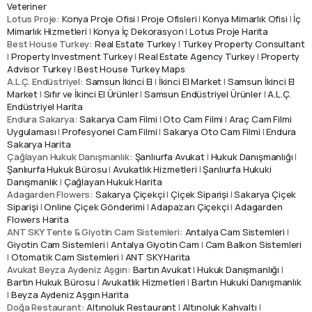
Veteriner
Lotus Proje:
Konya Proje Ofisi
|
Proje Ofisleri
|
Konya Mimarlık Ofisi
|
İç
Mimarlık Hizmetleri
|
Konya İç Dekorasyon
|
Lotus Proje Harita
Best House Turkey:
Real Estate Turkey
|
Turkey Property Consultant
|
Property Investment Turkey
|
Real Estate Agency Turkey
|
Property
Advisor Turkey
|
Best House Turkey Maps
A.L.Ç. Endüstriyel:
Samsun İkinci El
|
İkinci El Market
|
Samsun İkinci El
Market
|
Sıfır ve İkinci El Ürünler
|
Samsun Endüstriyel Ürünler
|
A.L.Ç.
Endüstriyel Harita
Endura Sakarya:
Sakarya Cam Filmi
|
Oto Cam Filmi
|
Araç Cam Filmi
Uygulaması
|
Profesyonel Cam Filmi
|
Sakarya Oto Cam Filmi
|
Endura
Sakarya Harita
Çağlayan Hukuk Danışmanlık:
Şanlıurfa Avukat
|
Hukuk Danışmanlığı
|
Şanlıurfa Hukuk Bürosu
|
Avukatlık Hizmetleri
|
Şanlıurfa Hukuki
Danışmanlık
|
Çağlayan Hukuk Harita
Adagarden Flowers:
Sakarya Çiçekçi
|
Çiçek Siparişi
|
Sakarya Çiçek
Siparişi
|
Online Çiçek Gönderimi
|
Adapazarı Çiçekçi
|
Adagarden
Flowers Harita
ANT SKY Tente & Giyotin Cam Sistemleri:
Antalya Cam Sistemleri
|
Giyotin Cam Sistemleri
|
Antalya Giyotin Cam
|
Cam Balkon Sistemleri
|
Otomatik Cam Sistemleri
|
ANT SKY Harita
Avukat Beyza Aydeniz Aşgın:
Bartın Avukat
|
Hukuk Danışmanlığı
|
Bartın Hukuk Bürosu
|
Avukatlık Hizmetleri
|
Bartın Hukuki Danışmanlık
|
Beyza Aydeniz Aşgın Harita
Doğa Restaurant:
Altınoluk Restaurant
|
Altınoluk Kahvaltı
|