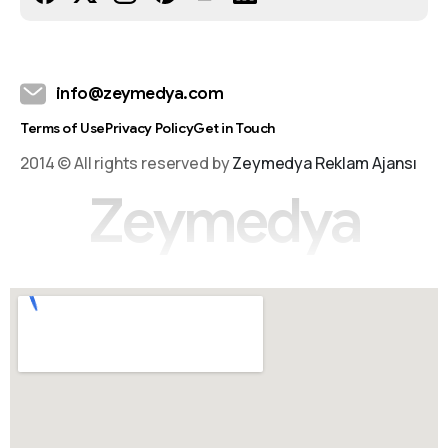
info@zeymedya.com
Terms of Use
Privacy Policy
Get in Touch
2014 © All rights reserved by
Zeymedya Reklam Ajansı
Z
e
y
m
e
d
y
a