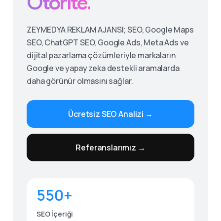
Otorite.
ZEYMEDYA REKLAM AJANSI; SEO, Google Maps
SEO, ChatGPT SEO, Google Ads, Meta Ads ve
dijital pazarlama çözümleriyle markaların
Google ve yapay zeka destekli aramalarda
daha görünür olmasını sağlar.
Ücretsiz SEO Analizi →
Give us a call
Referanslarımız →
Available from 9am to 8pm, Monday to Friday.
0530 236 00 25
550+
Send us a message
Send your message any time you want.
SEO İçeriği