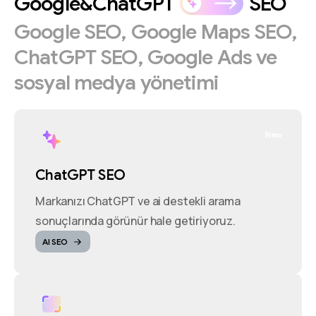
Google&ChatGPT
SEO
Google
SEO,
Google
Maps
SEO,
ChatGPT
SEO,
Google
Ads
ve
sosyal
medya
yönetimi
New
ChatGPT SEO
Markanızı ChatGPT ve ai destekli arama
sonuçlarında görünür hale getiriyoruz.
AI SEO