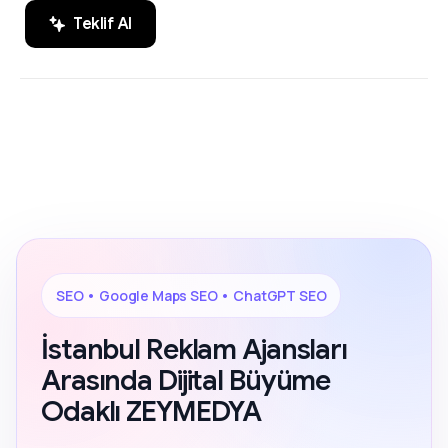
Teklif Al
SEO, Google Maps SEO ve ChatGPT
200+ Reviews
SEO alanında markaların dijital
görünürlüğünü artıran sonuç odaklı
çözümler.
SEO • Google Maps SEO • ChatGPT SEO
İstanbul Reklam Ajansları
Arasında Dijital Büyüme
Odaklı ZEYMEDYA