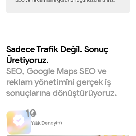
SEO ve reklamlarla görünürlüğünüzü artırırız.
Sadece
Trafik
Değil.
Sonuç
Üretiyoruz.
SEO,
Google
Maps
SEO
ve
reklam
yönetimini
gerçek
iş
sonuçlarına
dönüştürüyoruz.
+
Yıllık Deneyim