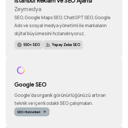
İstanbul
Reklam
ve
SEO
Ajansı
Zeymedya
SEO, Google Maps SEO, ChatGPT SEO, Google
Ads ve sosyal medya yönetimi ile markaların
dijital büyümesini hızlandırıyoruz.
550+ SEO
Yapay Zeka SEO
Google SEO
Google'da organik görünürlüğünüzü artıran
teknik ve içerik odaklı SEO çalışmaları.
SEO Hizmetleri