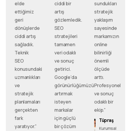
elde
ciddi bir
sundukları
ettiğimiz
artış
stratejik
geri
gözlemledik.
yaklaşım
dönüşlerde
SEO
sayesinde
ciddi artış
stratejileri
markamızın
sağladık.
tamamen
online
Teknik
veri odaklı
bilinirliği
SEO
ve sonuç
önemli
konusundaki
getirici.
ölçüde
uzmanlıkları
Google’da
arttı.
ve
görünürlüğümüzü
Profesyonel
stratejik
artırmak
ve sonuç
planlamaları
isteyen
odaklı bir
gerçekten
markalar
ekip.”
fark
için güçlü
Tüpraş
yaratıyor.”
bir çözüm
Kurumsal