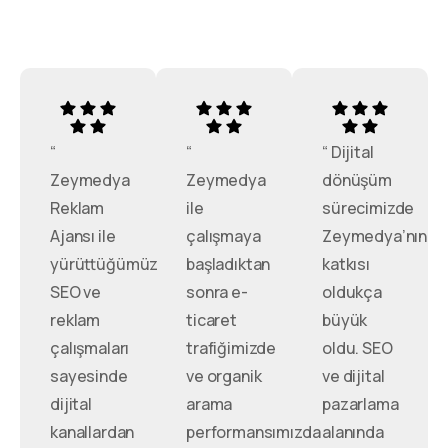
“
“
“ Dijital
Zeymedya
Zeymedya
dönüşüm
Reklam
ile
sürecimizde
Ajansı ile
çalışmaya
Zeymedya’nın
yürüttüğümüz
başladıktan
katkısı
SEO ve
sonra e-
oldukça
reklam
ticaret
büyük
çalışmaları
trafiğimizde
oldu. SEO
sayesinde
ve organik
ve dijital
dijital
arama
pazarlama
kanallardan
performansımızda
alanında